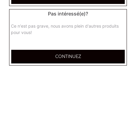
Nos Pâtes à Composer
Pas intéressé(e)?
pâtes sauce tomate, pâtes sauce crème, pâtes sauce pesto,
...
Ce n'est pas grave, nous avons plein d'autres produits
+
pour vous!
CONTINUEZ
Nos Salades à Composer
salade verte, salade de pâtes, salade verte et pâtes, ...
+