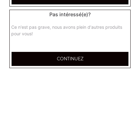
3 ingrédients au choix
Pas intéressé(e)?
9.50
€
Ce n'est pas grave, nous avons plein d'autres produits
pour vous!
Menu pâtes sauce tomate
3 ingrédients au choix + 1 dessert + 1 boisson 33 cl
15.00
€
CONTINUEZ
Menu pâtes sauce crème
3 ingrédients au choix + 1 dessert + 1 boisson 33 cl
15.00
€
Menu pâtes sauce pesto
3 ingrédients au choix + 1 dessert + 1 boisson 33 cl
15.00
€