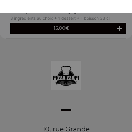
Menu pâtes crème curry
3 ingrédients au choix + 1 dessert + 1 boisson 33 cl
15.00
€
10, rue Grande