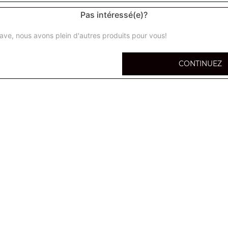
Pas intéressé(e)?
ave, nous avons plein d'autres produits pour vous!
CONTINUEZ
calzone
Base crème, ou base tomate + 6 ingrédients au choix