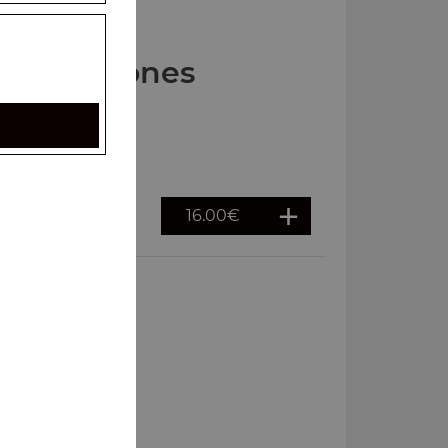
Nos Calzones
16.00
€