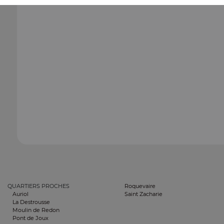
QUARTIERS PROCHES
Roquevaire
Auriol
Saint Zacharie
La Destrousse
Moulin de Redon
Pont de Joux