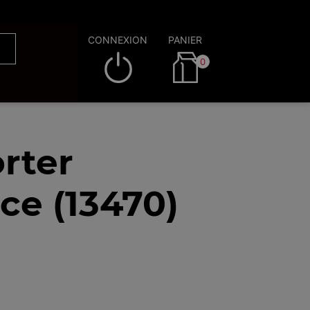
CONNEXION
PANIER
0
rter
ce (13470)