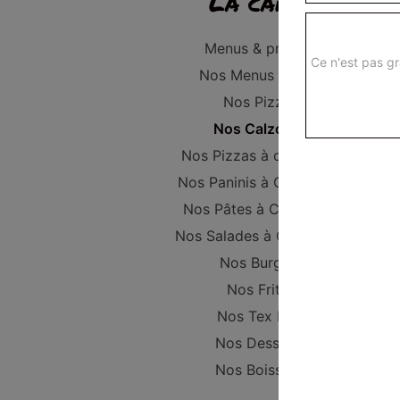
La carte
Menus & promos
Ce n'est pas gr
Nos Menus Enfant
Nos Pizzas
Nos Calzones
Nos Pizzas à composer
Nos Paninis à Composer
Nos Pâtes à Composer
Nos Salades à Composer
Nos Burgers
Nos Frites
Nos Tex Mex
Nos Desserts
Nos Boissons