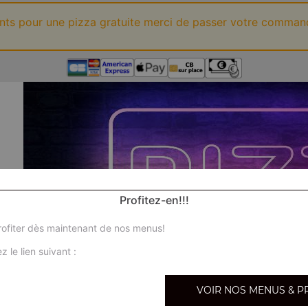
ints pour une pizza gratuite merci de passer votre comman
Profitez-en!!!
ofiter dès maintenant de nos menus!
z le lien suivant :
VOIR NOS MENUS & P