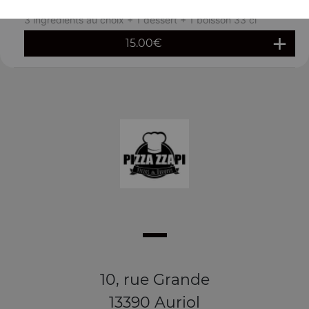
Menu pâtes crème curry
3 ingrédients au choix + 1 dessert + 1 boisson 33 cl
15.00
€
10, rue Grande
13390 Auriol