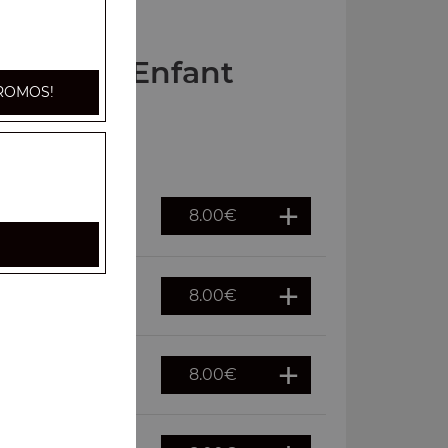
s Menus Enfant
ROMOS!
8.00
€
8.00
€
8.00
€