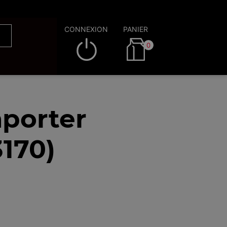
CONNEXION
PANIER
0
porter
3170)