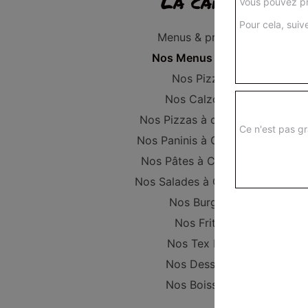
La carte
Vous pouvez pr
Pour cela, suive
Menus & promos
Nos Menus Enfant
Nos Pizzas
Nos Calzones
Nos Pizzas à composer
Ce n'est pas gr
Nos Paninis à Composer
Nos Pâtes à Composer
Nos Salades à Composer
Nos Burgers
Nos Frites
Nos Tex Mex
Nos Desserts
Nos Boissons