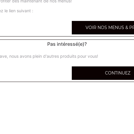
ofiter dès maintenant de nos menus!
z le lien suivant :
No
VOIR NOS MENUS & P
Pas intéressé(e)?
ave, nous avons plein d'autres produits pour vous!
Menu enfant
1 pizza mickey 1 boisson
CONTINUEZ
Menu enfant nuggets maison
Nuggets 1 portion de frites 1 boisson
Menu enfant ptit cheese
1 ptit cheese 1 portion de frites 1 boisson
Menu enfant croque zzapi