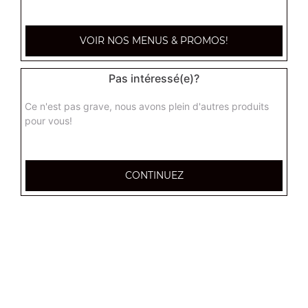
Coca cola 1,25l
VOIR NOS MENUS & PROMOS!
4.50
€
Pas intéressé(e)?
Ice tea 1,25l
Ce n'est pas grave, nous avons plein d'autres produits
4.50
€
pour vous!
Vin rouge 75 cl
CONTINUEZ
9.00
€
Vin rosé 75 cl
9.00
€
Vin blanc 75 cl