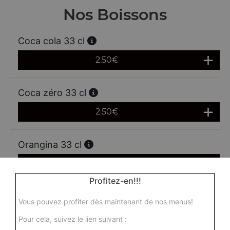
Nos Boissons
Coca cola 33 cl
2.50
€
Coca zéro 33 cl
2.50
€
Orangina 33 cl
2.50
€
Profitez-en!!!
Ice tea 33 cl
Vous pouvez profiter dès maintenant de nos menus!
2.50
€
Pour cela, suivez le lien suivant :