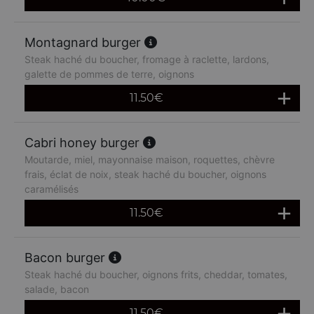
Montagnard burger
Steak haché du boucher, fromage à raclette, lardons,
galette de pommes de terre, oignons
11.50
€
Cabri honey burger
Moutarde, miel, mayonnaise maison, roquettes, chèvre
frais, éclat de noix, steak haché du boucher, oignons
caramélisés
11.50
€
Bacon burger
Steak haché du boucher, oignons frits, cheddar, tomates,
salade, bacon
11.50
€