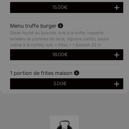
15.00
€
Menu truffe burger
Steak haché du boucher, brie à la truffe, roquette,
lamelles de pommes de terre, oignons confits, sauce
crème à la truffes, noix + frites + 1 boisson 33 cl
18.00
€
1 portion de frites maison
3.00
€