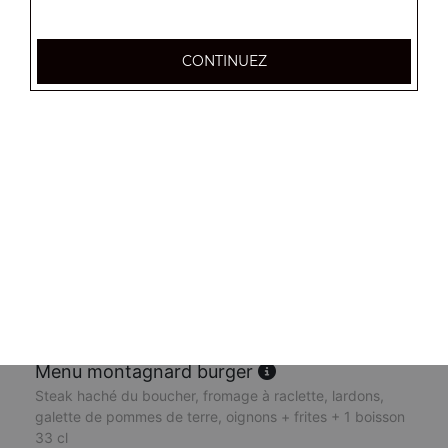
13.50
€
CONTINUEZ
Menu vegan burger
Galette de pommes de terre, tomates, oignons,
aubergines, champignons, huile d'olives + frites + 1
boisson 33 cl
13.50
€
Menu chicken burger
Poulet fermier pané, oignons, tomates, salade ice berg,
cheddar + frites + 1 boisson 33 cl
13.50
€
Menu montagnard burger
Steak haché du boucher, fromage à raclette, lardons,
galette de pommes de terre, oignons + frites + 1 boisson
33 cl