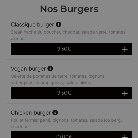
Nos Burgers
Classique burger
Steak haché du boucher, cheddar, salade verte, tomates,
oignons
9.50
€
Vegan burger
Galette de pommes de terre, tomates, oignons,
aubergines, champignons, huile d'olives
9.50
€
Chicken burger
Poulet fermier pané, oignons, tomates, salade ice berg,
cheddar
10.00
€