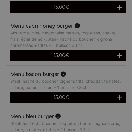
15.00
€
Menu cabri honey burger
Moutarde, miel, mayonnaise maison, roquettes, chèvre
frais, éclat de noix, steak haché du boucher, oignons
caramélisés + frites + 1 boisson 33 cl
15.00
€
Menu bacon burger
Steak haché du boucher, oignons frits, cheddar, tomates,
salade, bacon + frites + 1 boisson 33 cl
15.00
€
Menu bleu burger
Steak haché du boucher, roquefort, bacon, oignons crus,
salade, tomates + frites + 1 boisson 33 cl