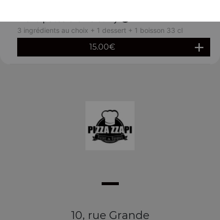
Menu pâtes crème curry
3 ingrédients au choix + 1 dessert + 1 boisson 33 cl
15.00
€
10, rue Grande