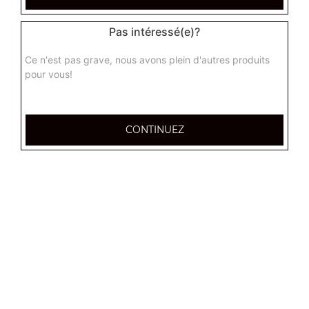
3 ingrédients au choix
Pas intéressé(e)?
9.50
€
Ce n'est pas grave, nous avons plein d'autres produits
pour vous!
Menu pâtes sauce tomate
3 ingrédients au choix + 1 dessert + 1 boisson 33 cl
15.00
€
CONTINUEZ
Menu pâtes sauce crème
3 ingrédients au choix + 1 dessert + 1 boisson 33 cl
15.00
€
Menu pâtes sauce pesto
3 ingrédients au choix + 1 dessert + 1 boisson 33 cl
15.00
€