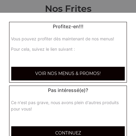
Nos Frites
1 portion de frites maison
Profitez-en!!!
3.00
€
Vous pouvez profiter dès maintenant de nos menus!
Pour cela, suivez le lien suivant :
VOIR NOS MENUS & PROMOS!
Pas intéressé(e)?
Ce n'est pas grave, nous avons plein d'autres produits
pour vous!
CONTINUEZ