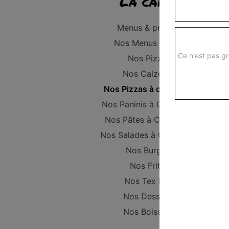
La carte
Menus & promos
Nos Menus Enfant
Ce n'est pas gr
Nos Pizzas
Nos Calzones
Nos Pizzas à composer
Nos Paninis à Composer
Nos Pâtes à Composer
Nos Salades à Composer
Nos Burgers
Nos Frites
Nos Tex Mex
Nos Desserts
Nos Boissons