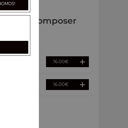
ROMOS!
Pizzas à composer
16.00
€
16.00
€