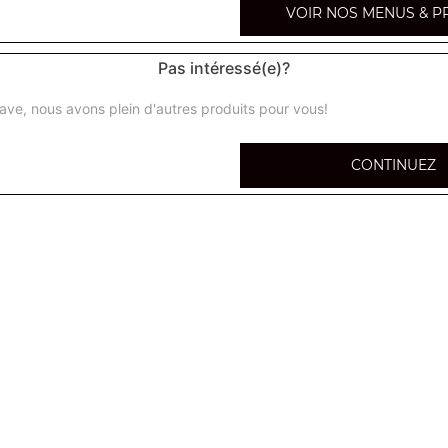
VOIR NOS MENUS & P
Nos 
Pas intéressé(e)?
ave, nous avons plein d'autres produits pour vous!
CONTINUEZ
à composer 34 cm
6 ingrédients au choix
Calzone à composer 34 cm
6 ingrédients au choix