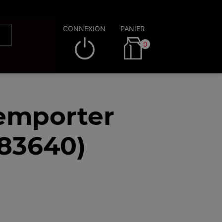
CONNEXION
PANIER
0
 emporter
(83640)