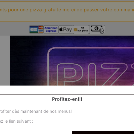
ints pour une pizza gratuite merci de passer votre comman
Profitez-en!!!
ofiter dès maintenant de nos menus!
z le lien suivant :