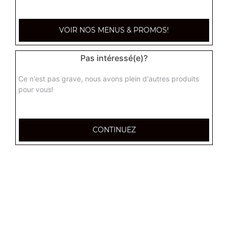
Coca cola 1,25l
VOIR NOS MENUS & PROMOS!
4.50
€
Pas intéressé(e)?
Ice tea 1,25l
Ce n'est pas grave, nous avons plein d'autres produits
4.50
€
pour vous!
Vin rouge 75 cl
CONTINUEZ
9.00
€
Vin rosé 75 cl
9.00
€
Vin blanc 75 cl