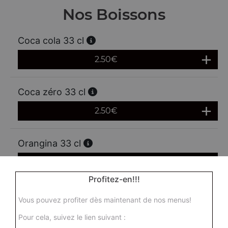
Nos Boissons
Coca cola 33 cl
2.50
€
Coca zéro 33 cl
2.50
€
Orangina 33 cl
2.50
€
Profitez-en!!!
Ice tea 33 cl
Vous pouvez profiter dès maintenant de nos menus!
2.50
€
Pour cela, suivez le lien suivant :