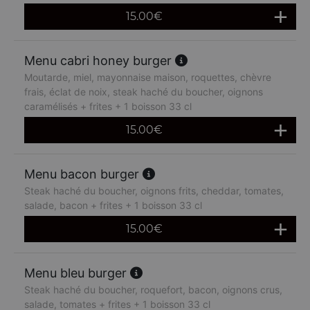
15.00
€
Menu cabri honey burger
Moutarde, miel, mayonnaise maison, roquettes, chèvre
frais, éclat de noix, steak haché du boucher, oignons
caramélisés + frites + 1 boisson 33 cl
15.00
€
Menu bacon burger
Steak haché du boucher, oignons frits, cheddar, tomates,
salade, bacon + frites + 1 boisson 33 cl
15.00
€
Menu bleu burger
Steak haché du boucher, roquefort, bacon, oignons crus,
salade, tomates + frites + 1 boisson 33 cl