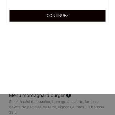
13.50
€
CONTINUEZ
Menu vegan burger
Galette de pommes de terre, tomates, oignons,
aubergines, champignons, huile d'olives + frites + 1
boisson 33 cl
13.50
€
Menu chicken burger
Poulet fermier pané, oignons, tomates, salade ice berg,
cheddar + frites + 1 boisson 33 cl
13.50
€
Menu montagnard burger
Steak haché du boucher, fromage à raclette, lardons,
galette de pommes de terre, oignons + frites + 1 boisson
33 cl