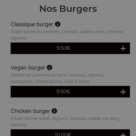
Nos Burgers
Classique burger
Steak haché du boucher, cheddar, salade verte, tomates,
oignons
9.50
€
Vegan burger
Galette de pommes de terre, tomates, oignons,
aubergines, champignons, huile d'olives
9.50
€
Chicken burger
Poulet fermier pané, oignons, tomates, salade ice berg,
cheddar
10.00
€