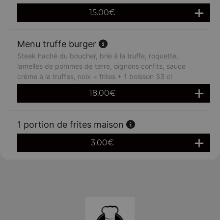
15.00
€
Menu truffe burger
Steak haché du boucher, brie à la truffe, roquette,
lamelles de pommes de terre, oignons confits, sauce
crème à la truffes, noix + frites + 1 boisson 33 cl
18.00
€
1 portion de frites maison
3.00
€