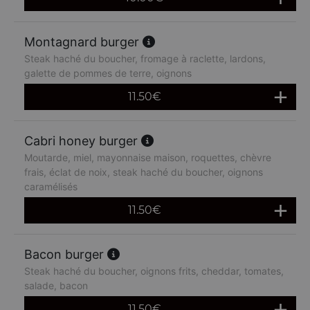
Montagnard burger
Steak haché du boucher, fromage à raclette, lardons,
galette de pommes de terre, oignons
11.50
€
Cabri honey burger
Moutarde, miel, mayonnaise maison, roquettes, chèvre
frais, éclat de noix, steak haché du boucher, oignons
caramélisés
11.50
€
Bacon burger
Steak haché du boucher, oignons frits, cheddar, tomates,
salade, bacon
11.50
€