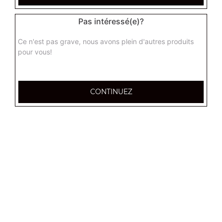
1 croq zzapi 1 portion de frites 1 boisson
Pas intéressé(e)?
8.00
€
Ce n'est pas grave, nous avons plein d'autres produits
pour vous!
CONTINUEZ