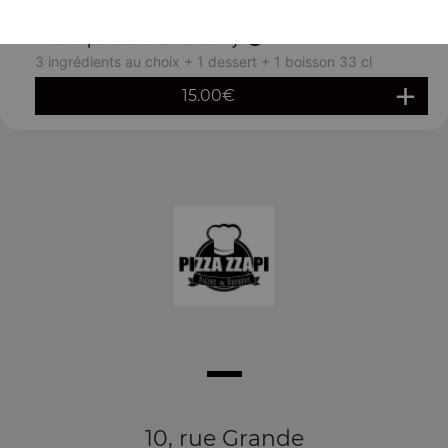
Menu pâtes crème curry
3 ingrédients au choix + 1 dessert + 1 boisson 33 cl
15.00
€
10, rue Grande