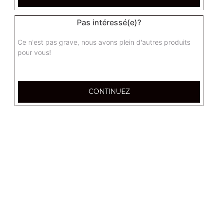
3 ingrédients au choix
Pas intéressé(e)?
9.50
€
Ce n'est pas grave, nous avons plein d'autres produits
pour vous!
Menu pâtes sauce tomate
3 ingrédients au choix + 1 dessert + 1 boisson 33 cl
15.00
€
CONTINUEZ
Menu pâtes sauce crème
3 ingrédients au choix + 1 dessert + 1 boisson 33 cl
15.00
€
Menu pâtes sauce pesto
3 ingrédients au choix + 1 dessert + 1 boisson 33 cl
15.00
€