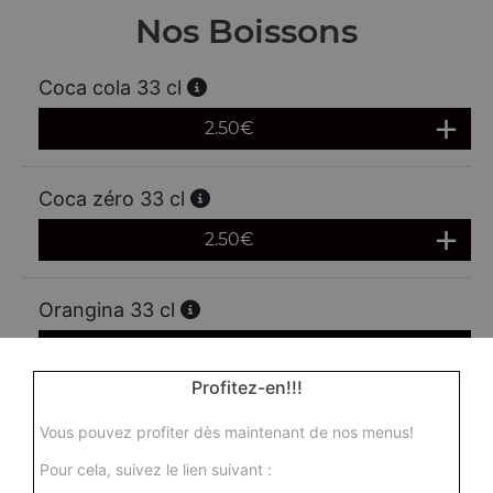
Nos Boissons
Coca cola 33 cl
2.50
€
Coca zéro 33 cl
2.50
€
Orangina 33 cl
2.50
€
Profitez-en!!!
Ice tea 33 cl
Vous pouvez profiter dès maintenant de nos menus!
2.50
€
Pour cela, suivez le lien suivant :