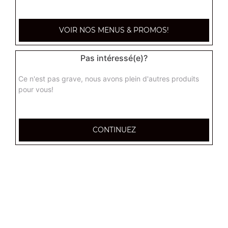
Coca cola 1,25l
VOIR NOS MENUS & PROMOS!
4.50
€
Pas intéressé(e)?
Ice tea 1,25l
Ce n'est pas grave, nous avons plein d'autres produits
4.50
€
pour vous!
Vin rouge 75 cl
CONTINUEZ
9.00
€
Vin rosé 75 cl
9.00
€
Vin blanc 75 cl