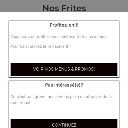
Nos Frites
1 portion de frites maison
Profitez-en!!!
3.00
€
Vous pouvez profiter dès maintenant de nos menus!
Pour cela, suivez le lien suivant :
VOIR NOS MENUS & PROMOS!
Pas intéressé(e)?
Ce n'est pas grave, nous avons plein d'autres produits
pour vous!
CONTINUEZ