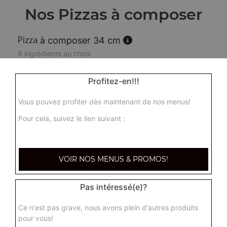
Nos Pizzas à composer
à composer 34 cm
6 ingrédients au choix
16.00
€
Profitez-en!!!
Vous pouvez profiter dès maintenant de nos menus!
Calzone à composer 34 cm
6 ingrédients au choix
Pour cela, suivez le lien suivant :
16.00
€
VOIR NOS MENUS & PROMOS!
Pas intéressé(e)?
Ce n'est pas grave, nous avons plein d'autres produits
pour vous!