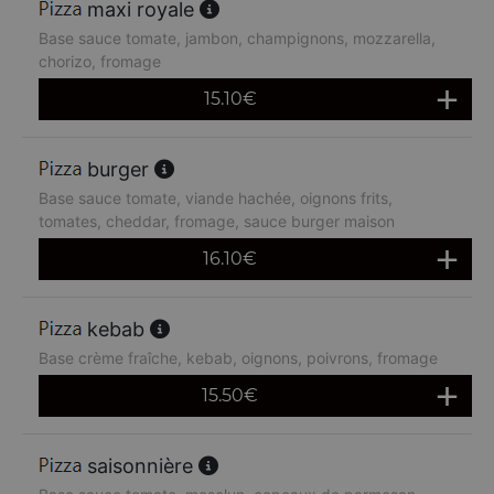
maxi royale
Base sauce tomate, jambon, champignons, mozzarella,
chorizo, fromage
15.10
€
burger
Base sauce tomate, viande hachée, oignons frits,
tomates, cheddar, fromage, sauce burger maison
16.10
€
kebab
Base crème fraîche, kebab, oignons, poivrons, fromage
15.50
€
saisonnière