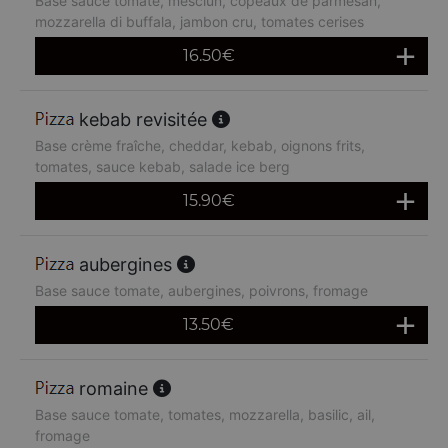
Base sauce tomate, mesclun, copeaux de parmesan,
mozzarella di buffala, jambon cru, tomates cerises
16.50
€
kebab revisitée
Base crème fraîche, cheddar, kebab, oignons frits,
tomates, sauce kebab, salade ice berg
15.90
€
aubergines
Base sauce tomate, aubergines, poivrons, fromage
13.50
€
romaine
Base sauce tomate, tomates, mozzarella, basilic, ail,
fromage