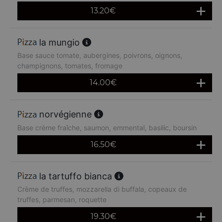
13.20
€
la mungio
Base sauce tomate, aubergines, poivrons, oignons,
champignons, tomates, fromage
14.00
€
norvégienne
Base crème fraîche, saumon, emmental, basilic, boursin
16.50
€
la tartuffo bianca
Crème de truffes, mozzarella di buffala, copeaux de
truffes, parmesan, roquette
19.30
€