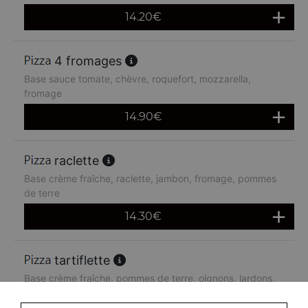
14.20
€
4 fromages
Base sauce tomate, chèvre, roquefort, mozzarella,
fromage
14.90
€
raclette
Base crème fraîche, raclette, jambon, fromage, pommes
de terre
14.30
€
tartiflette
Base crème fraîche, pommes de terre, oignons, lardons,
reblochon, fromage