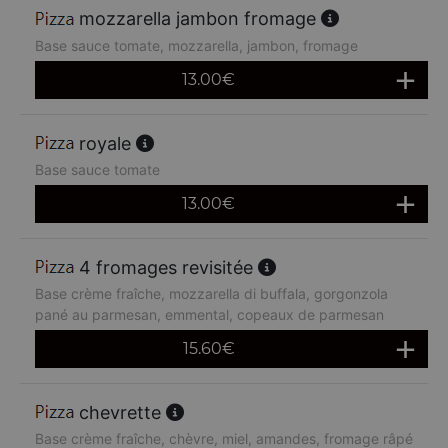
mozzarella jambon fromage
Base sauce tomate, mozzarella, jambon, fromage
13.00
€
royale
Base sauce tomate
13.00
€
4 fromages revisitée
Base crème fraîche, mozzarella di buffala, gorgonzola
pané au parmesan, emmental, copeaux de parmesan
15.60
€
chevrette
Base crème fraîche, chèvre, miel, amandes, fromage râpé