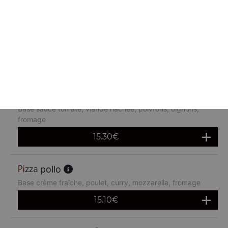
corsica
Base sauce tomate, figatelli, brousse, fromage
14.30
€
arménienne
Base sauce tomate, viande hachée, poivrons, oignons,
fromage
15.30
€
pollo
Base crème fraîche, poulet, curry, mozzarella, fromage
15.10
€