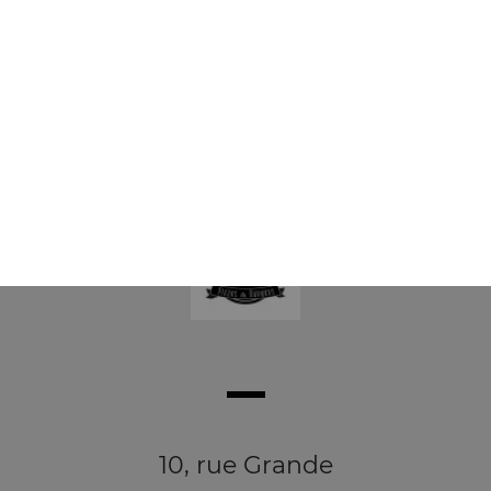
dessert
Nutella, 2 ingrédients au choix
14.00
€
10, rue Grande