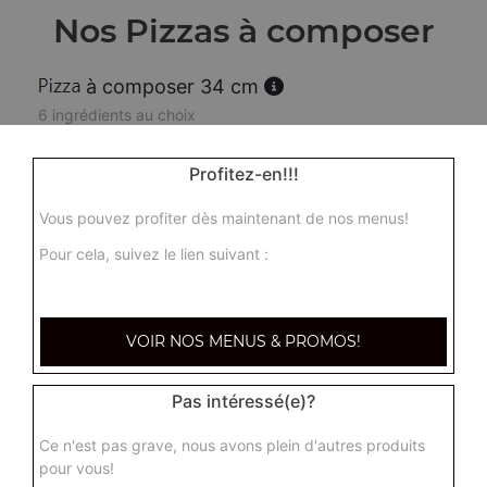
Nos Pizzas à composer
à composer 34 cm
6 ingrédients au choix
16.00
€
Profitez-en!!!
Vous pouvez profiter dès maintenant de nos menus!
Calzone à composer 34 cm
6 ingrédients au choix
Pour cela, suivez le lien suivant :
16.00
€
VOIR NOS MENUS & PROMOS!
Pas intéressé(e)?
Ce n'est pas grave, nous avons plein d'autres produits
pour vous!