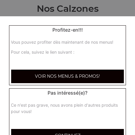
Nos Calzones
calzone
Profitez-en!!!
Base crème, ou base tomate + 6 ingrédients au choix
16.00
€
Vous pouvez profiter dès maintenant de nos menus!
Pour cela, suivez le lien suivant :
VOIR NOS MENUS & PROMOS!
Pas intéressé(e)?
Ce n'est pas grave, nous avons plein d'autres produits
pour vous!