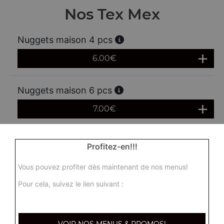
Nos Tex Mex
Nuggets maison 4 pcs
6.00
€
Nuggets maison 6 pcs
7.00
€
Nuggets maison 10 pcs
Profitez-en!!!
10.00
€
Vous pouvez profiter dès maintenant de nos menus!
Pour cela, suivez le lien suivant :
Fritots de mozzarella 4 pcs
6.00
€
VOIR NOS MENUS & PROMOS!