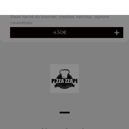
Mini cheeseburger
Steak haché du boucher, cheddar, ketchup, oignons
caramélisés
4.50
€