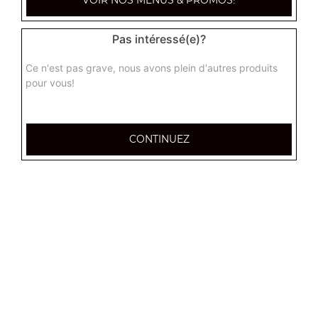
Fritots mozzarella 6 pcs
Pas intéressé(e)?
7.00
€
Ce n'est pas grave, nous avons plein d'autres produits
pour vous!
Fritots de mozzarella 10 pcs
10.00
€
CONTINUEZ
Box a partager 12 pcs
6 nuggets, 6 fritots mozzarella
12.00
€
Croq zzapi
Pain toasté, jambon, fromage
3.50
€