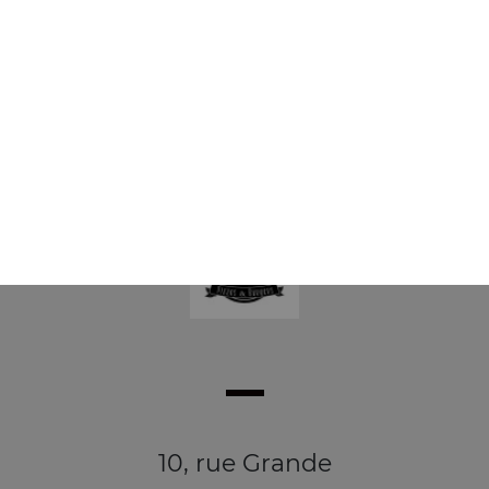
dessert
Nutella, 2 ingrédients au choix
14.00
€
10, rue Grande