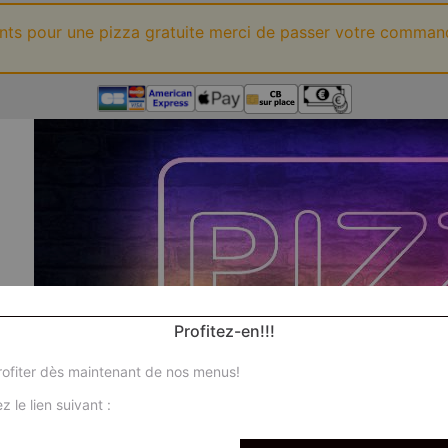
ints pour une pizza gratuite merci de passer votre comman
Profitez-en!!!
ofiter dès maintenant de nos menus!
z le lien suivant :