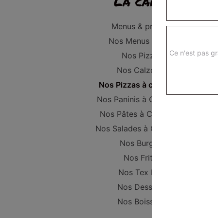
La carte
Menus & promos
Nos Menus Enfant
Ce n'est pas gr
Nos Pizzas
Nos Calzones
Nos Pizzas à composer
Nos Paninis à Composer
Nos Pâtes à Composer
Nos Salades à Composer
Nos Burgers
Nos Frites
Nos Tex Mex
Nos Desserts
Nos Boissons