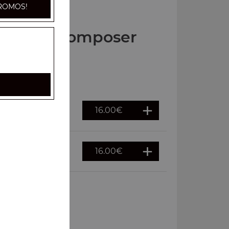
ROMOS!
Pizzas à composer
16.00
€
16.00
€