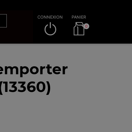
CONNEXION
PANIER
0
 emporter
(13360)