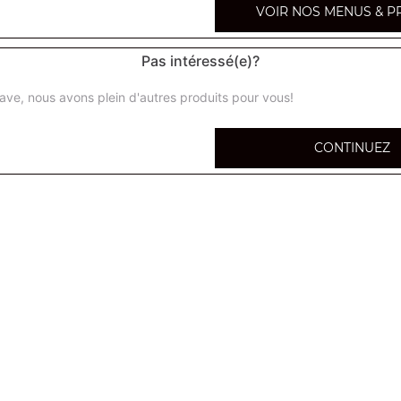
VOIR NOS MENUS & P
Nos 
Pas intéressé(e)?
ave, nous avons plein d'autres produits pour vous!
CONTINUEZ
à composer 34 cm
6 ingrédients au choix
Calzone à composer 34 cm
6 ingrédients au choix