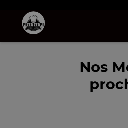
Nos M
proch