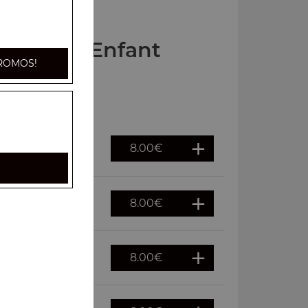
s Menus Enfant
ROMOS!
8.00
€
8.00
€
8.00
€