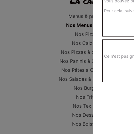
La carte
Vous pouvez pr
Pour cela, suive
Menus & promos
Nos Menus Enfant
Nos Pizzas
Nos Calzones
Nos Pizzas à composer
Ce n'est pas gr
Nos Paninis à Composer
Nos Pâtes à Composer
Nos Salades à Composer
Nos Burgers
Nos Frites
Nos Tex Mex
Nos Desserts
Nos Boissons