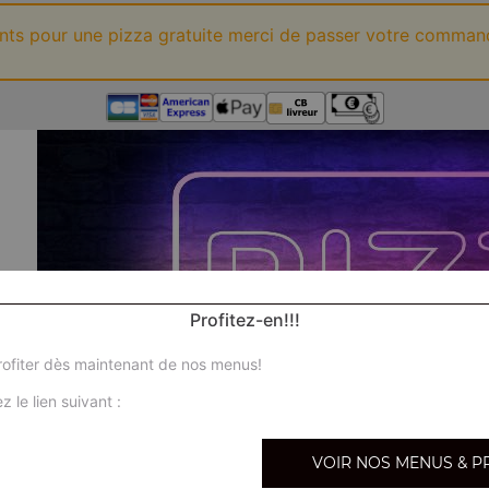
ints pour une pizza gratuite merci de passer votre comman
Profitez-en!!!
ofiter dès maintenant de nos menus!
z le lien suivant :
VOIR NOS MENUS & P