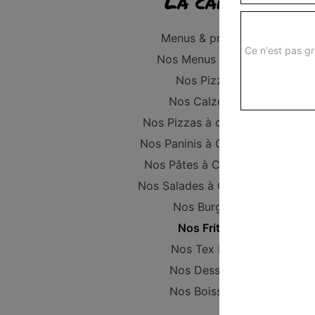
La carte
Menus & promos
Ce n'est pas gr
Nos Menus Enfant
Nos Pizzas
Nos Calzones
Nos Pizzas à composer
Nos Paninis à Composer
Nos Pâtes à Composer
Nos Salades à Composer
Nos Burgers
Nos Frites
Nos Tex Mex
Nos Desserts
Nos Boissons