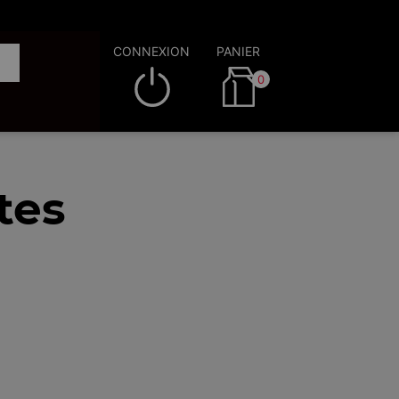
CONNEXION
PANIER
0
tes
)