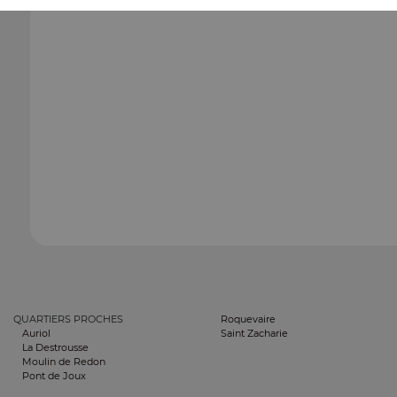
QUARTIERS PROCHES
Roquevaire
Auriol
Saint Zacharie
La Destrousse
Moulin de Redon
Pont de Joux