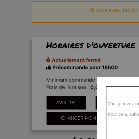
Si vous avez des po
Horaires d'ouverture
Actuellement fermé
Précommande pour 18h00
Minimum commande :
15,00€
Frais de livraison :
0,00€
AVIS (38)
INFORMATIONS
Vous pouvez pr
Pour cela, suive
CHANGER MON QUARTIER