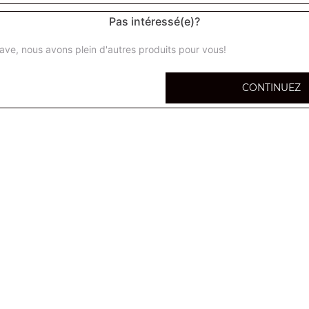
Pas intéressé(e)?
ave, nous avons plein d'autres produits pour vous!
CONTINUEZ
1 portion de frites maison