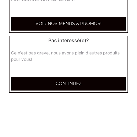
Fritots de mozzarella 4 pcs
VOIR NOS MENUS & PROMOS!
6.00
€
Pas intéressé(e)?
Fritots mozzarella 6 pcs
Ce n'est pas grave, nous avons plein d'autres produits
7.00
€
pour vous!
Fritots de mozzarella 10 pcs
CONTINUEZ
10.00
€
Box a partager 12 pcs
6 nuggets, 6 fritots mozzarella
12.00
€