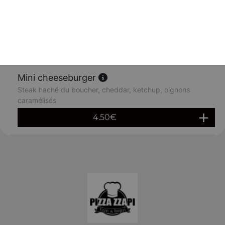
Croq zzapi
Pain toasté, jambon, fromage
3.50
€
Mini cheeseburger
Steak haché du boucher, cheddar, ketchup, oignons
caramélisés
4.50
€