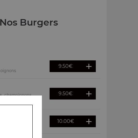
Nos Burgers
9.50
€
 oignons
9.50
€
es, champignons,
10.00
€
cheddar