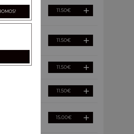
11.50
€
ROMOS!
lette de pommes de
11.50
€
s, éclat de noix,
11.50
€
 salade, bacon
11.50
€
 salade, tomates
15.00
€
lles de pommes de