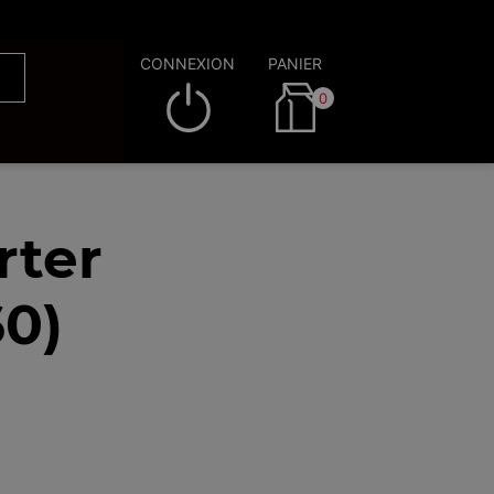
CONNEXION
PANIER
0
rter
60)