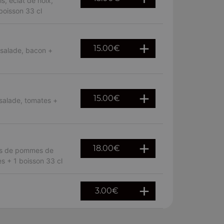
s, éclat de noix,
boisson 33 cl
15.00
€
 salade, bacon +
15.00
€
salade, tomates +
18.00
€
lles de pommes de
tes + 1 boisson 33 cl
3.00
€