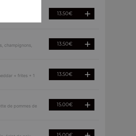
13.50
€
ignons + frites + 1
13.50
€
es, champignons,
13.50
€
eddar + frites + 1
15.00
€
lette de pommes de
15.00
€