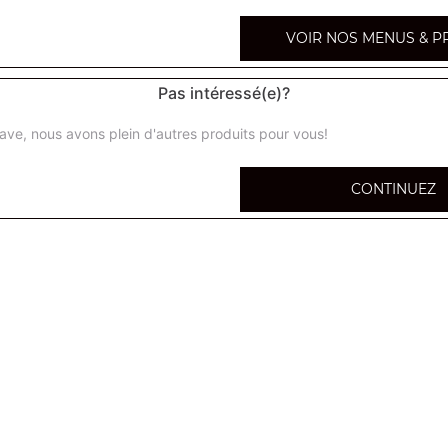
Montagnard burger
VOIR NOS MENUS & P
Steak haché du boucher, fromage à raclette, lardons, ga
terre, oignons
Pas intéressé(e)?
Cabri honey burger
ave, nous avons plein d'autres produits pour vous!
Moutarde, miel, mayonnaise maison, roquettes, chèvre frai
steak haché du boucher, oignons caramélisés
CONTINUEZ
Bacon burger
Steak haché du boucher, oignons frits, cheddar, tomates,
Bleu burger
Steak haché du boucher, roquefort, bacon, oignons crus,
Truffe burger
Steak haché du boucher, brie à la truffe, roquette, lame
terre, oignons confits, sauce crème à la truffes, noix