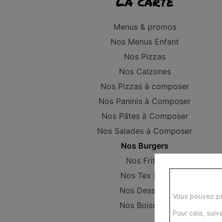
La carte
Menus & promos
Nos Menus Enfant
Nos Pizzas
Nos Calzones
Nos Pizzas à composer
Nos Paninis à Composer
Nos Pâtes à Composer
Nos Salades à Composer
Nos Burgers
Nos Frites
Nos Tex Mex
Nos Desserts
Vous pouvez pr
Nos Boissons
Pour cela, suive