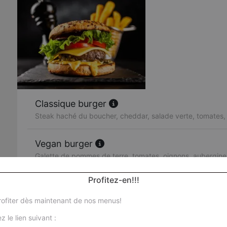
Classique burger
Steak haché du boucher, cheddar, salade verte, tomates,
Vegan burger
Galette de pommes de terre, tomates, oignons, aubergin
huile d'olives
Profitez-en!!!
Chicken burger
ofiter dès maintenant de nos menus!
Poulet fermier pané, oignons, tomates, salade ice berg, 
z le lien suivant :