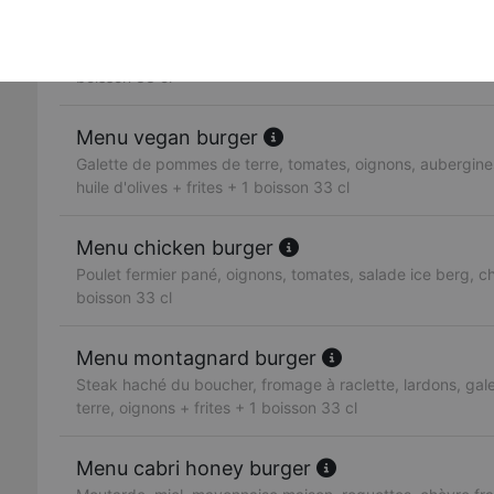
Menu classique burger
Steak haché du boucher, cheddar, salade verte, tomates, o
boisson 33 cl
Menu vegan burger
Galette de pommes de terre, tomates, oignons, aubergin
huile d'olives + frites + 1 boisson 33 cl
Menu chicken burger
Poulet fermier pané, oignons, tomates, salade ice berg, ch
boisson 33 cl
Menu montagnard burger
Steak haché du boucher, fromage à raclette, lardons, ga
terre, oignons + frites + 1 boisson 33 cl
Menu cabri honey burger