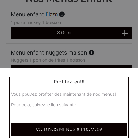
Menu enfant
1 pizza mickey 1 boisson
8.00
€
Menu enfant nuggets maison
Nuggets 1 portion de frites 1 boisson
8.00
€
Profitez-en!!!
Menu enfant ptit cheese
Vous pouvez profiter dès maintenant de nos menus!
1 ptit cheese 1 portion de frites 1 boisson
Pour cela, suivez le lien suivant :
8.00
€
Menu enfant croque zzapi
VOIR NOS MENUS & PROMOS!
1 croq zzapi 1 portion de frites 1 boisson