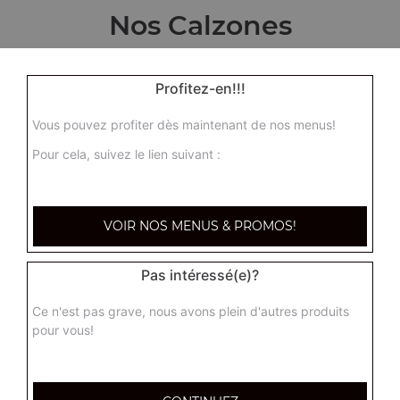
Nos Calzones
calzone
Profitez-en!!!
Base crème, ou base tomate + 6 ingrédients au choix
16.00
€
Vous pouvez profiter dès maintenant de nos menus!
Pour cela, suivez le lien suivant :
VOIR NOS MENUS & PROMOS!
Pas intéressé(e)?
Ce n'est pas grave, nous avons plein d'autres produits
pour vous!