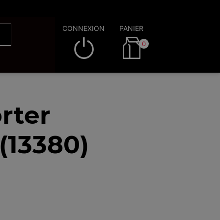
CONNEXION
PANIER
0
rter
(13380)