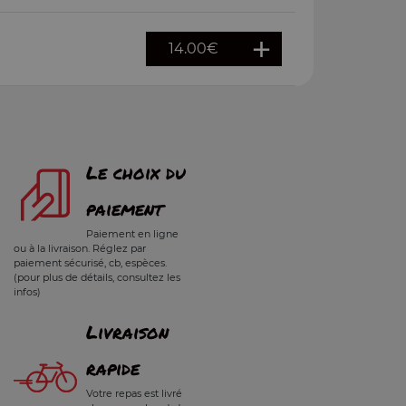
14.00
€
Le choix du
paiement
Paiement en ligne
ou à la livraison. Réglez par
paiement sécurisé, cb, espèces.
(pour plus de détails, consultez les
infos)
Livraison
rapide
Votre repas est livré