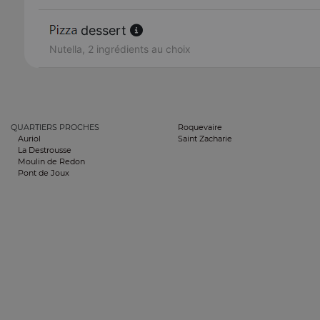
dessert
Nutella, 2 ingrédients au choix
QUARTIERS PROCHES
Roquevaire
Auriol
Saint Zacharie
La Destrousse
Moulin de Redon
Pont de Joux