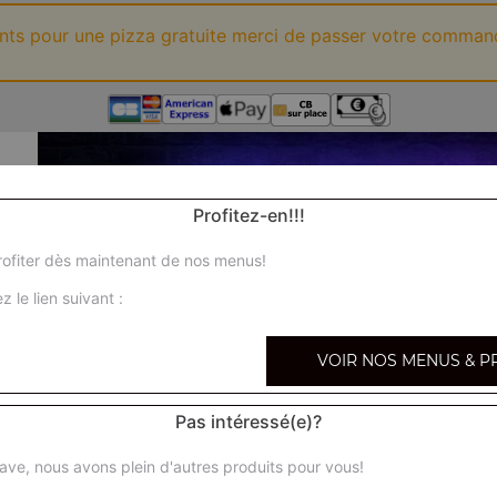
ints pour une pizza gratuite merci de passer votre comman
Profitez-en!!!
ofiter dès maintenant de nos menus!
z le lien suivant :
VOIR NOS MENUS & P
Pas intéressé(e)?
ave, nous avons plein d'autres produits pour vous!