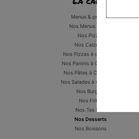
La carte
Menus & promos
Nos Menus Enfant
Nos Pizzas
Nos Calzones
Nos Pizzas à composer
Nos Paninis à Composer
Nos Pâtes à Composer
Nos Salades à Composer
Nos Burgers
Nos Frites
Nos Tex Mex
Nos Desserts
Nos Boissons