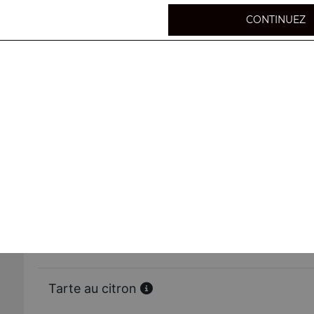
CONTINUEZ
Fondant au chocolat
Tarte tatin
Tirmaisu maison
Tarte au citron