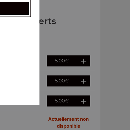
Nos Desserts
5.00
€
5.00
€
5.00
€
Actuellement non
disponible