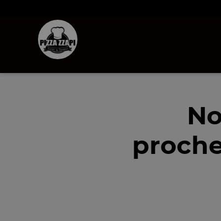
No
proche