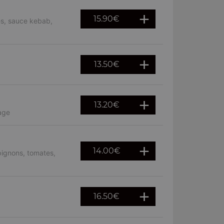
15.90
€
es, sauce kebab,
13.50
€
13.20
€
mage
14.00
€
pignons, tomates,
16.50
€