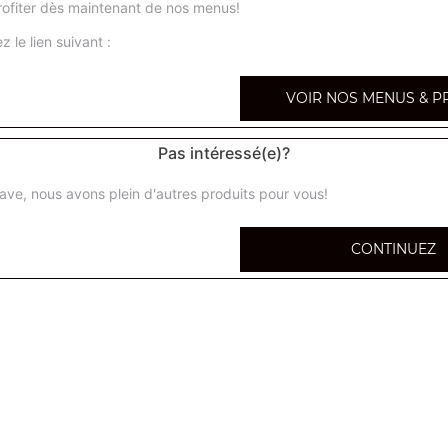
ofiter dès maintenant de nos menus!
4 fromages revisitée
z le lien suivant :
Base crème fraîche, mozzarella di buffala, gorgonzola p
emmental, copeaux de parmesan
VOIR NOS MENUS & P
chevrette
Pas intéressé(e)?
Base crème fraîche, chèvre, miel, amandes, fromage râpé
ave, nous avons plein d'autres produits pour vous!
4 fromages
Base sauce tomate, chèvre, roquefort, mozzarella, froma
CONTINUEZ
raclette
Base crème fraîche, raclette, jambon, fromage, pommes d
tartiflette
Base crème fraîche, pommes de terre, oignons, lardons, 