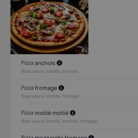
anchois
Base sauce tomate, anchois
fromage
Base sauce tomate, fromage
moitié moitié
Base sauce tomate, anchois, fromage
mozzarella fromage