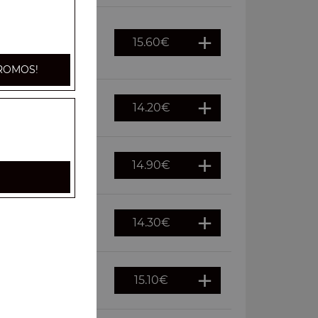
15.60
€
ané au parmesan,
ROMOS!
14.20
€
14.90
€
ge
14.30
€
e terre
15.10
€
reblochon, fromage