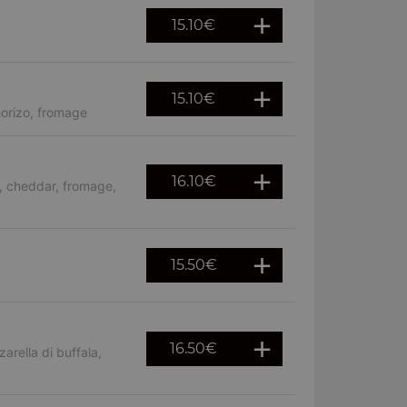
15.10
€
15.10
€
orizo, fromage
16.10
€
, cheddar, fromage,
15.50
€
16.50
€
rella di buffala,