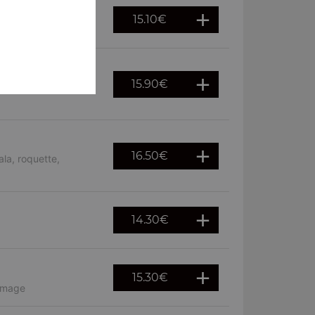
15.10
€
n cru, fromage
15.90
€
rsin, mozzarella,
16.50
€
la, roquette,
14.30
€
15.30
€
romage