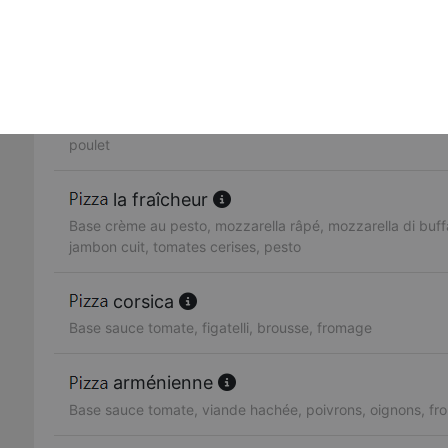
savoyarde
Base crème fraîche, comté, camembert, reblochon, jambo
indianna
Base crème curry, poivrons, oignons rouges, billes de bou
poulet
la fraîcheur
Base crème au pesto, mozzarella râpé, mozzarella di buffa
jambon cuit, tomates cerises, pesto
corsica
Base sauce tomate, figatelli, brousse, fromage
arménienne
Base sauce tomate, viande hachée, poivrons, oignons, f